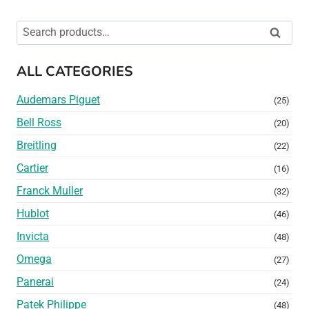
Search
Search
for:
ALL CATEGORIES
Audemars Piguet
(25)
Bell Ross
(20)
Breitling
(22)
Cartier
(16)
Franck Muller
(32)
Hublot
(46)
Invicta
(48)
Omega
(27)
Panerai
(24)
Patek Philippe
(48)