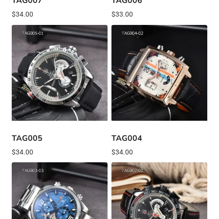
TAG007
TAG006
$
34.00
$
33.00
TAG005
TAG004
$
34.00
$
34.00