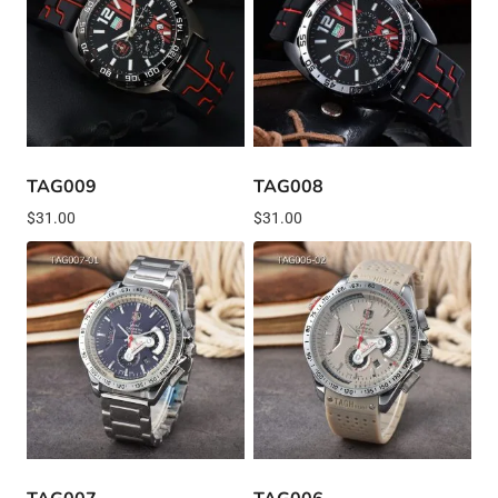
TAG009
TAG008
$
31.00
$
31.00